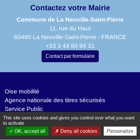
Contactez votre Mairie
Commune de La Neuville-Saint-Pierre
11, rue du Haut
60480 La Neuville-Saint-Pierre - FRANCE
+33 3 44 80 84 31
Contact par formulaire
Liens
Oise mobilité
Agence nationale des titres sécurisés
Service Public
This site uses cookies and gives you control over what you want
Partenaires institutionnels
to activate
OK, accept all
Deny all cookies
Personalize
Communauté de Communes de l'Oise Picarde