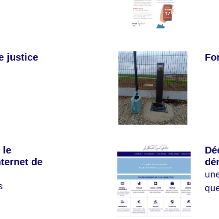
e justice
Fo
 le
Dé
nternet de
dé
une
s
que