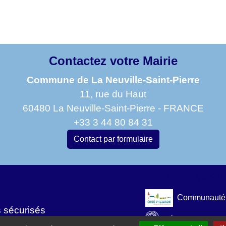
Contactez votre Mairie
Commune de La Neuville-Saint-Pierre
11, rue du Haut
60480 La Neuville-Saint-Pierre - FRANCE
+33 3 44 80 84 31
Contact par formulaire
Partenaire
Communauté 
s sécurisés
Département de l