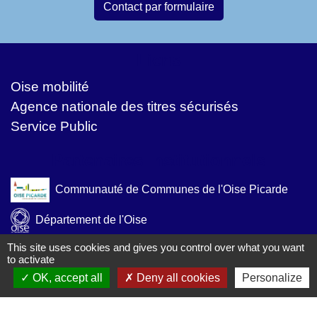
Contact par formulaire
Liens
Oise mobilité
Agence nationale des titres sécurisés
Service Public
Partenaires institutionnels
Communauté de Communes de l'Oise Picarde
Département de l'Oise
This site uses cookies and gives you control over what you want
Région Hauts-de-France
to activate
OK, accept all
Deny all cookies
Personalize
Préfecture de l'Oise
Site réalisé avec l'aide de KOM Conseil