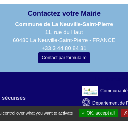
Contactez votre Mairie
Commune de La Neuville-Saint-Pierre
11, rue du Haut
60480 La Neuville-Saint-Pierre - FRANCE
+33 3 44 80 84 31
Contact par formulaire
Partenaire
Communauté 
s sécurisés
Département de l
 control over what you want to activate
OK, accept all
Région Hauts-d
Préfecture de l'O