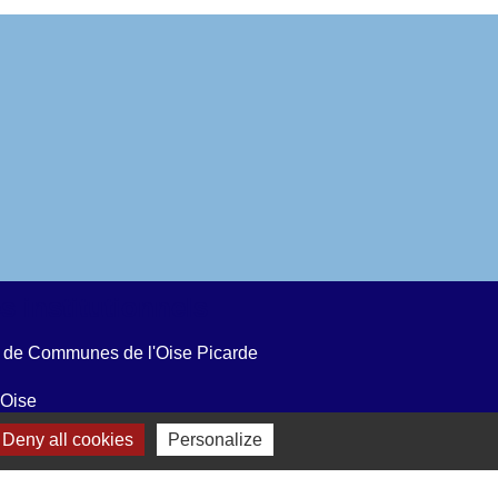
s institutionnels
de Communes de l'Oise Picarde
'Oise
Deny all cookies
Personalize
e-France
ise