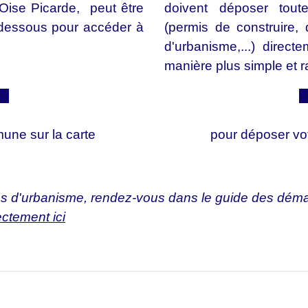
se Picarde, peut être
doivent déposer tout
i dessous pour accéder à
(permis de construire, d
d'urbanisme,...) direct
manière plus simple et r
ci
C
une sur la carte
pour déposer v
ions d'urbanisme, rendez-vous dans le guide des déma
ectement ici