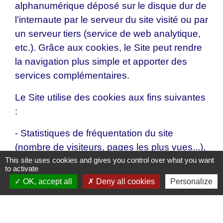
alphanumérique déposé sur le disque dur de
l’internaute par le serveur du site visité ou par
un serveur tiers (service de web analytique,
etc.). Grâce aux cookies, le Site peut rendre
la navigation plus simple et apporter des
services complémentaires.
Le Site utilise des cookies aux fins suivantes
:
- Statistiques de fréquentation du site
(nombre de visiteurs, pages les plus vues...),
This site uses cookies and gives you control over what you want
- Désactivation de la fenêtre surgissante
to activate
d'alertes en page d'accueil du site,
OK, accept all
Deny all cookies
Personalize
- Validation de l’utilisation des cookies.
- Les cookies déposés sur votre terminal ont
une durée de vie limitée à 183 jours. Au-delà